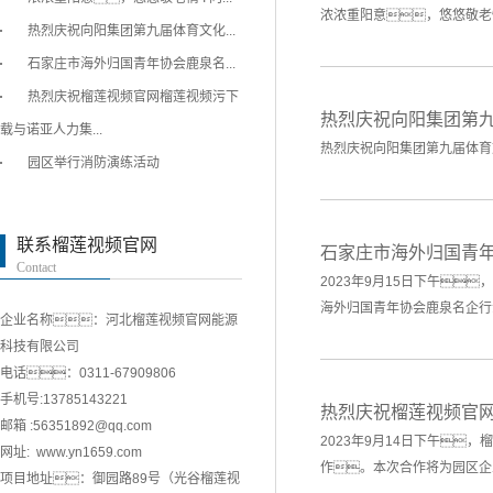
浓浓重阳意，悠悠敬老
热烈庆祝向阳集团第九届体育文化...
石家庄市海外归国青年协会鹿泉名...
热烈庆祝榴莲视频官网榴莲视频污下
热烈庆祝向阳集团第
载与诺亚人力集...
热烈庆祝向阳集团第九届体育
园区举行消防演练活动
联系榴莲视频官网
石家庄市海外归国青年
Contact
2023年9月15日下午
海外归国青年协会鹿泉名企行
企业名称：河北榴莲视频官网能源
科技有限公司
电话：0311-67909806
手机号:13785143221
热烈庆祝榴莲视频官
邮箱 :56351892@qq.com
2023年9月14日下午
网址: www.yn1659.com
作。本次合作将为园区企
项目地址：御园路89号（光谷榴莲视