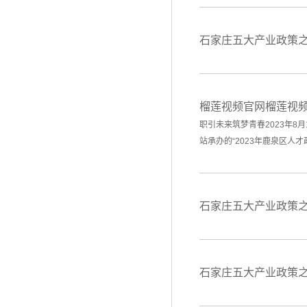
石家庄五大产业政策
榴莲视频官网榴莲视
职引未来筑梦青春2023年
站承办的“2023年鹿泉区
石家庄五大产业政策
石家庄五大产业政策