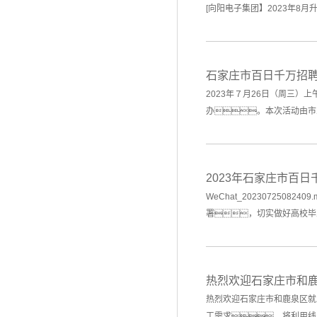
[向阳电子集团】2023年8
石家庄市百日千万招聘
2023年７月26日（周三）
办。本次活动由市
2023年石家庄市百
WeChat_20230725
署，切实做好高校毕
热烈欢迎石家庄市和
热烈欢迎石家庄市和鹿泉区就
工需求，将利用线